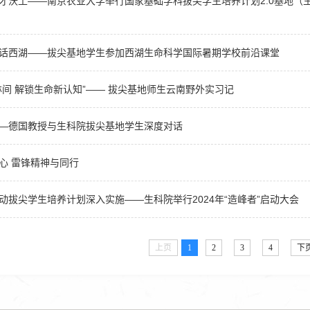
才沃土——南京农业大学举行国家基础学科拔尖学生培养计划2.0基地（
话西湖——拔尖基地学生参加西湖生命科学国际暑期学校前沿课堂
林间 解锁生命新认知”—— 拔尖基地师生云南野外实习记
—德国教授与生科院拔尖基地学生深度对话
心 雷锋精神与同行
动拔尖学生培养计划深入实施——生科院举行2024年“造峰者”启动大会
上页
1
2
3
4
下