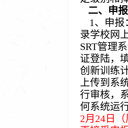
二、申报
1、申报
录
学校
网上办
SRT管理
证登陆
，
创新训练
上传到系
行审核，
何系统运
2
月
2
4
日（