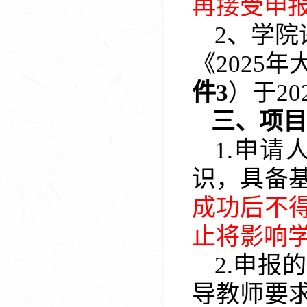
再接受申
2、学
《
2025
年
件
3
）
于
20
三、项目
1
.
申请
识，具备
成功后不
止将影响
2
.申报
导教师要