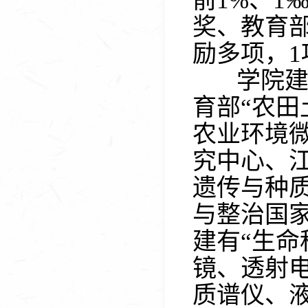
前
1%
、
1
奖、教育
励多项，
1
学院建
育部
“
农田
农业环境
究中心、
遗传与种
与整治国
建有
“
生命
镜、透射
质谱仪、