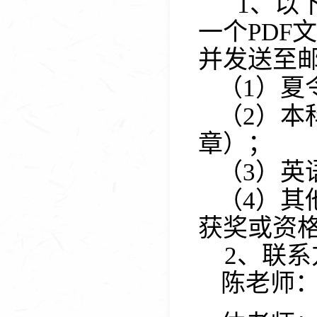
1、
以
一个
PDF
文
并发送至
（
1
）夏
（
2
）本
章）；
（
3
）英
（
4
）其
获奖或资
2、
联系
陈老师