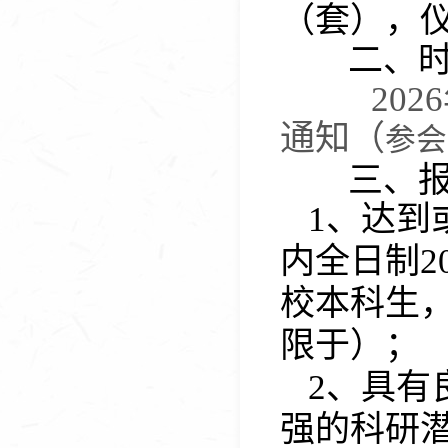
（套），
二、
202
6
通知（
参会
三、报
1
、
达到
内全日制
2
校本科生
限于）
；
2
、具有
强的科研