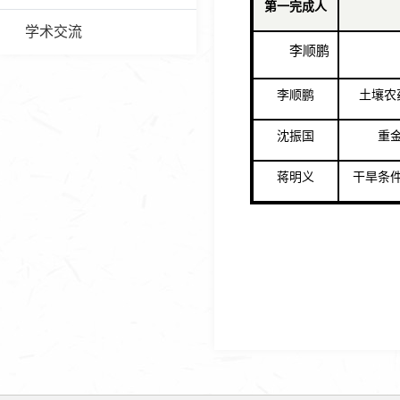
第一完成人
学术交流
李顺鹏
李顺鹏
土壤农
沈振国
重
蒋明义
干旱条